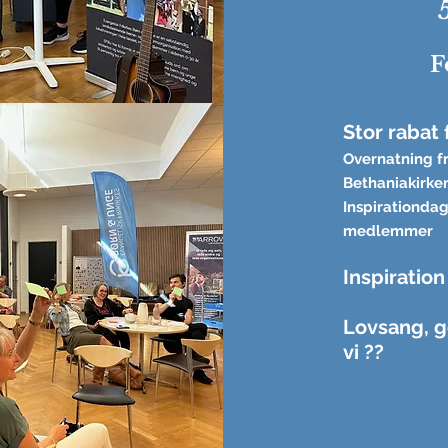
F
Stor rabat
Overnatning fr
Bethaniakirken,
Inspirationda
medlemmer
Inspiration
Lovsang, g
vi ??