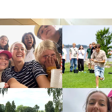
Om os
Lokalforeninger
Støtte
Værktøjskassen