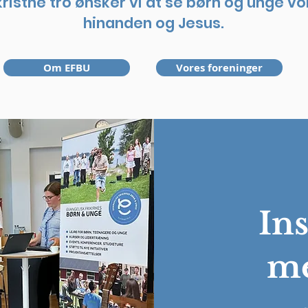
ristne tro ønsker vi at se børn og unge v
hinanden og Jesus.
Om EFBU
Vores foreninger
In
m