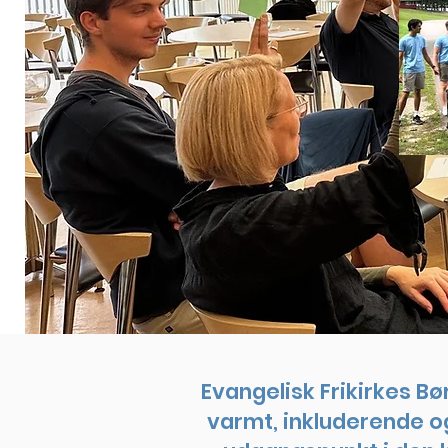
Evangelisk Frikirkes Bø
varmt, inkluderende og