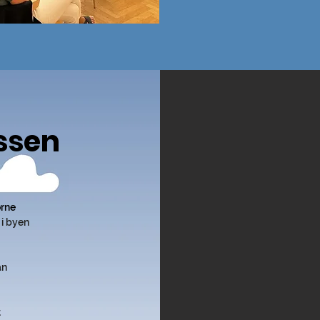
ssen
ørne
 i byen
an
t