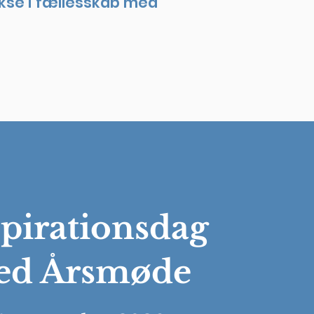
okse i fællesskab med
spirationsdag
ed Årsmøde