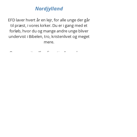
Nordjylland
EFD laver hvert år en lejr, for alle unge der går
til præst, i vores kirker. Du er i gang med et
forløb, hvor du og mange andre unge bliver
undervist i Bibelen, tro, kristenlivet og meget
mere.
Overgangsriten ”konfirmation”, som lægger
grundlag for året med undervisning, kommer
af det latinske ord confirmare. Så uanset hvad
vi kalder året hjemme i vores kirker, så ved du
nu lidt om, hvorfor lejren er en
K-lejr
.
Vi vil give dig, og alle der går til præst i
Evangelisk Frikirke Danmark, muligheden for at
mødes til en legendarisk lejr, som mange
teenagers før dig har været på, hvor du får en
enestående mulighed for at lære mange andre
teenagere at kende.
Om formiddagen vil der være undervisning,
som er en del af det undervisningsforløb du
normalt er med til.