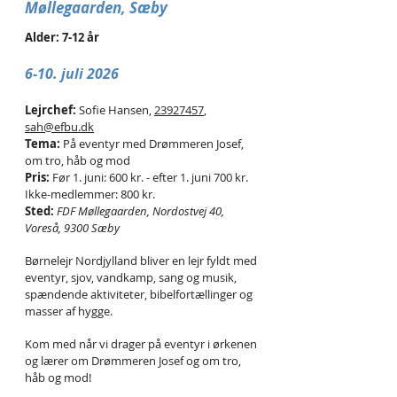
Møllegaarden, Sæby
Alder: 7-12 år
6-10. juli 2026
Lejrchef:
Sofie Hansen,
23927457
,
sah@efbu.dk
Tema:
På eventyr med Drømmeren Josef,
om tro, håb og mod
Pris:
Før 1. juni: 600 kr. - efter 1. juni 700 kr.
Ikke-medlemmer: 800 kr.
Sted:
FDF Møllegaarden, Nordostvej 40,
Voreså, 9300 Sæby
Børnelejr Nordjylland bliver en lejr fyldt med
eventyr, sjov, vandkamp, sang og musik,
spændende aktiviteter, bibelfortællinger og
masser af hygge.
Kom med når vi drager på eventyr i ørkenen
og lærer om Drømmeren Josef og om tro,
håb og mod!