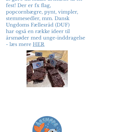
fest! Der er fx flag,
popcornbægre, pynt, vimpler,
stemmesedler, mm. Dansk
Ungdoms Fællesråd (DUF)
har også en række ideer til
årsmøder med unge-inddragelse
- læs mere
HER
Små fif til årsmødet...