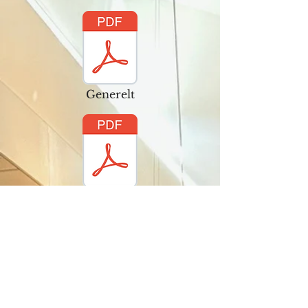
Generelt
Nip napper
Stemmesedler